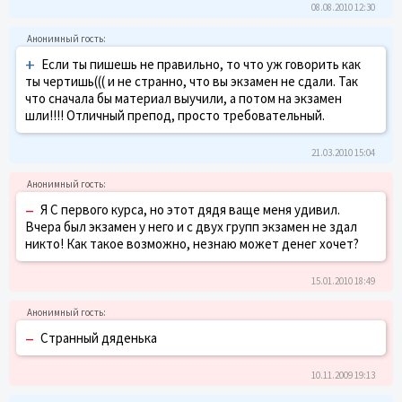
08.08.2010 12:30
+
Если ты пишешь не правильно, то что уж говорить как
ты чертишь((( и не странно, что вы экзамен не сдали. Так
что сначала бы материал выучили, а потом на экзамен
шли!!!! Отличный препод, просто требовательный.
21.03.2010 15:04
–
Я С первого курса, но этот дядя ваще меня удивил.
Вчера был экзамен у него и с двух групп экзамен не здал
никто! Как такое возможно, незнаю может денег хочет?
15.01.2010 18:49
–
Странный дяденька
10.11.2009 19:13