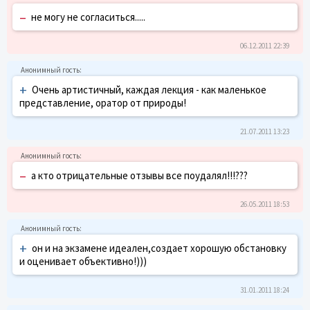
–
не могу не согласиться.....
06.12.2011 22:39
+
Очень артистичный, каждая лекция - как маленькое
представление, оратор от природы!
21.07.2011 13:23
–
а кто отрицательные отзывы все поудалял!!!???
26.05.2011 18:53
+
он и на экзамене идеален,создает хорошую обстановку
и оценивает объективно!)))
31.01.2011 18:24