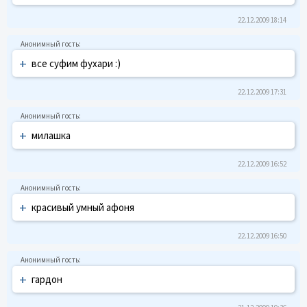
22.12.2009 18:14
+
все суфим фухари :)
22.12.2009 17:31
+
милашка
22.12.2009 16:52
+
красивый умный афоня
22.12.2009 16:50
+
гардон