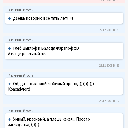
+
даешь историю все пять лет!!!!!
22.12.2009 18:33
+
Глеб Выглоф и Валодя Фарапоф хD
А ваще реальный чел
22.12.2009 18:28
+
Ой, да это же мой любимый препод))))))))))
Красафчег:)
22.12.2009 18:22
+
Умный, красивый, а плешь какая... Просто
загляденье)))))))