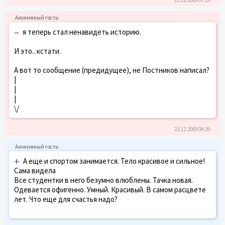
–
я теперь стал ненавидеть историю.
И это.. кстати.
А вот то сообщение (предидущее), не Постников написал?
|
|
|
\/
23.12.2009 04:29
+
А еще и спортом занимается. Тело красивое и сильное!
Сама видела
Все студентки в него безумно влюблены. Тачка новая.
Одевается офигенно. Умный. Красивый. В самом расцвете
лет. Что еще для счастья надо?