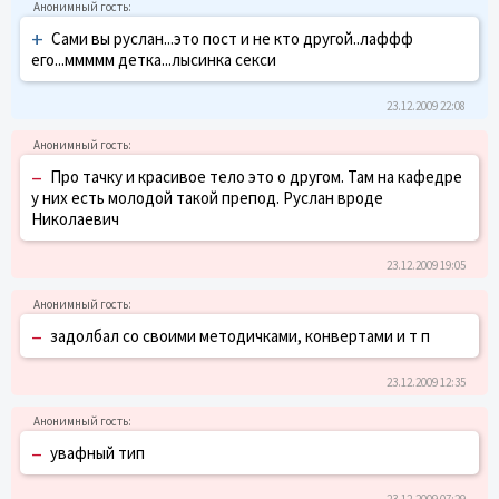
+
Сами вы руслан...это пост и не кто другой..лаффф
его...ммммм детка...лысинка секси
23.12.2009 22:08
–
Про тачку и красивое тело это о другом. Там на кафедре
у них есть молодой такой препод. Руслан вроде
Николаевич
23.12.2009 19:05
–
задолбал со своими методичками, конвертами и т п
23.12.2009 12:35
–
увафный тип
23.12.2009 07:29