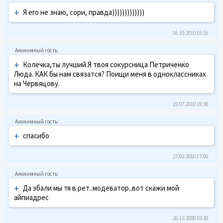
+
Я его не знаю, сори, правда)))))))))))))
16.10.2010 19:16
+
Колечка,ты лучший.Я твоя сокурсница Петриченко
Люда. КАК бы нам связатся? Поищи меня в одноклассниках
на Червяцову.
19.07.2010 19:30
+
спасибо
27.02.2010 17:00
+
Да эбали мы тя в рет..модеватор..вот скажи мой
айпиадрес
26.12.2009 19:30