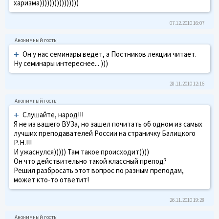
харизма))))))))))))))))
07.12.2010 16:07
+
Он у нас семинары ведет, а Постников лекции читает.
Ну семинары интереснее... )))
28.11.2010 12:16
+
Слушайте, народ!!!
Я не из вашего ВУЗа, но зашел почитать об одном из самых
лучших преподавателей России на страничку Балицкого
Р.Н.!!!
И ужаснулся))))) Там такое происходит))))
Он что действительно такой классный препод?
Решил разбросать этот вопрос по разным преподам,
может кто-то ответит!
26.11.2010 19:28