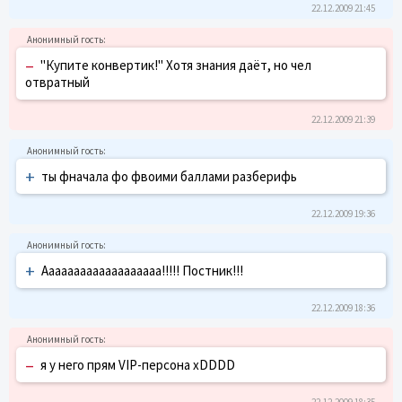
22.12.2009 21:45
–
"Купите конвертик!" Хотя знания даёт, но чел
отвратный
22.12.2009 21:39
+
ты фначала фо фвоими баллами разберифь
22.12.2009 19:36
+
Ааааааааааааааааааа!!!!! Постник!!!
22.12.2009 18:36
–
я у него прям VIP-персона xDDDD
22.12.2009 18:35