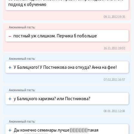
подход к обучению
09.11.2012 19:35
–
постный уж слишком. Перчика б побольше
16.11.2011 19:03
+
У Балицкого! У Постникова она откуда? Анна на фее!
07.02.2011 16:57
+
у Балицкого харизма? или Постникова?
08.01.2011 12:08
+
Ды конечно семинары лучше))))))))))))такая