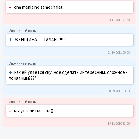
–
ona menia ne zamechaiet...
03.11.2011 07:40
+
ЖЕНЩИНА...... ТАЛАНТ!!!!
01.10.2011 06:33
+
как ей удается скучное сделать интересным, сложное -
понятным????
30.09.2011 13:39
–
мы устали писать(((
15.12.2010 21:26