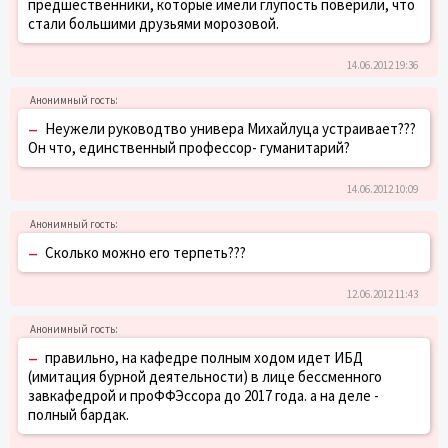
предшественники, которые имели глупость поверили, что
стали большими друзьями морозовой.
14.06.2012 19:36
–
Неужели руководтво универа Михайлуца устраивает???
Он что, единственный профессор- гуманитарий?
14.06.2012 10:09
–
Сколько можно его терпеть???
12.06.2012 11:43
–
правильно, на кафедре полным ходом идет ИБД
(имитация бурной деятельности) в лице бессменного
завкафедрой и проФФЭссора до 2017 года. а на деле -
полный бардак.