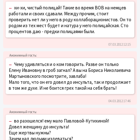
–
хи-хи, чистый полицай! Такие во время ВОВ на немцев
работали и своих сдавали. Между прочим, стоит
проверить нет ли у него в роду коллаборационистов. Он то
родом из тех мест будет и натура у него полицайская. Сто
процентов даю - предки полицаями были.
07.03.2012 12:15
–
Чему удивляться и о ком говорить. Разве он только
Елену Ивановну в гроб загнал? А вы на Бориса Николаевича
Мартыновского посмотрите, завлаба!
Мало того, что он его довел до инсульта, так и продолжает
в том же духе. И не боится грех такой на себя брать!
04.03.2012 17:46
–
во разошелся! ему мало Павловой-Кутихиной!
Довел женщину до инсульта!
Еще жертвы нужны?
Зачем над людьми издеваться?