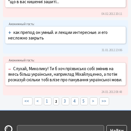
"що в вас кишениі зашиті...
04.02.2012 20:11
+
как препод он умный. и лекции интересные. и его
несложно закрыть
31.01.2012 23:06
–
Слухай, Миколику! Ти б хоч прізвисько собі змінив на
якесь більш українське, наприклад Міхайлуценко, а потім
розказуй скільки тобі влізе про панування української мови.
24.01.2012 08:48
<<
<
1
3
4
5
>
>>
2