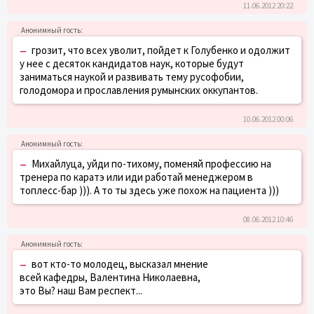
11.06.2012 20:22
–
грозит, что всех уволит, пойдет к Голубенко и одолжит
у нее с десяток кандидатов наук, которые будут
заниматься наукой и развивать тему русофобии,
голодомора и прославления румынских оккупантов.
10.06.2012 00:06
–
Михайлуца, уйди по-тихому, поменяй профессию на
тренера по каратэ или иди работай менеджером в
топлесс-бар ))). А то ты здесь уже похож на пациента )))
08.06.2012 10:46
–
вот кто-то молодец, высказал мнение
всей кафедры, Валентина Николаевна,
это Вы? наш Вам респект...