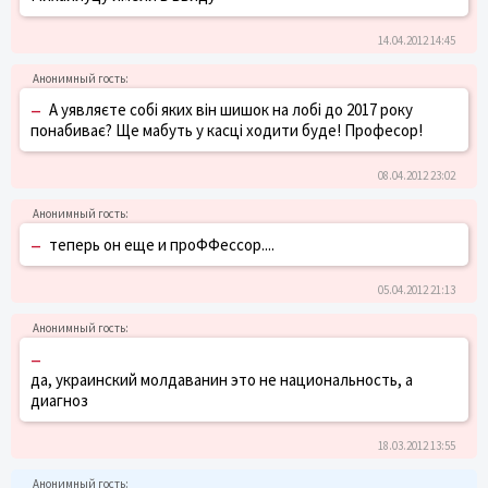
14.04.2012 14:45
–
А уявляєте собі яких він шишок на лобі до 2017 року
понабиває? Ще мабуть у касці ходити буде! Професор!
08.04.2012 23:02
–
теперь он еще и проФФессор....
05.04.2012 21:13
–
да, украинский молдаванин это не национальность, а
диагноз
18.03.2012 13:55