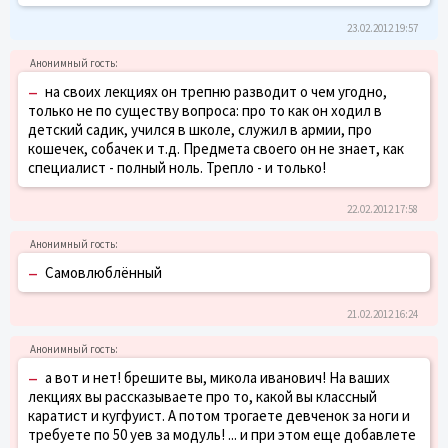
23.02.2012 19:57
–
на своих лекциях он трепню разводит о чем угодно,
только не по существу вопроса: про то как он ходил в
детский садик, учился в школе, служил в армии, про
кошечек, собачек и т.д. Предмета своего он не знает, как
специалист - полный ноль. Трепло - и только!
22.02.2012 17:58
–
Самовлюблённый
21.02.2012 16:24
–
а вот и нет! брешите вы, микола иванович! На ваших
лекциях вы рассказываете про то, какой вы классный
каратист и кугфуист. А потом трогаете девченок за ноги и
требуете по 50 уев за модуль! ... и при этом еще добавлете