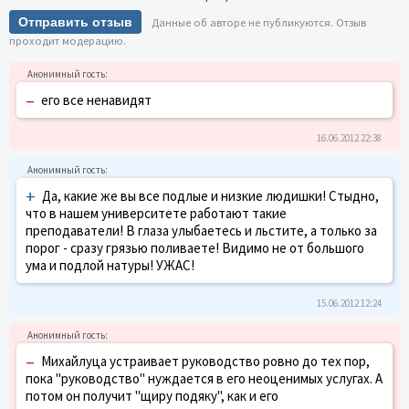
Отправить отзыв
Данные об авторе не публикуются. Отзыв
проходит модерацию.
–
его все ненавидят
16.06.2012 22:38
+
Да, какие же вы все подлые и низкие людишки! Стыдно,
что в нашем университете работают такие
преподаватели! В глаза улыбаетесь и льстите, а только за
порог - сразу грязью поливаете! Видимо не от большого
ума и подлой натуры! УЖАС!
15.06.2012 12:24
–
Михайлуца устраивает руководство ровно до тех пор,
пока "руководство" нуждается в его неоценимых услугах. А
потом он получит "щиру подяку", как и его