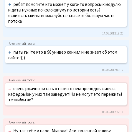
+
ребят помогите кто может у кого-то вопросы к модулю
и даты нужные по колоквиуму по истории есть?
если есть скиньтепожалуйста- спасете большую часть
потока
14.05.2012 18:20
+
гы гы гы !те кто в 98 универ кончил и не знает об этом
сайте!)))
09.05.2012 00:12
–
очень ржачно читать отзывы о нем преподов с иняза
кафедры!он у них там заведует!!!и не могут это пережить!
тетки!вы че?
03.05.2012 22:18
–
Ну так тебе и надо, Мыкола! Иди, полсыпай голову