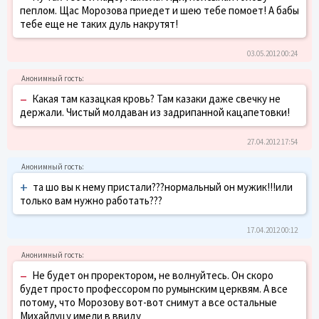
пеплом. Щас Морозова приедет и шею тебе помоет! А бабы
тебе еще не таких дуль накрутят!
03.05.2012 00:24
–
Какая там казацкая кровь? Там казаки даже свечку не
держали. Чистый молдаван из задрипанной кацапетовки!
27.04.2012 17:54
+
та шо вы к нему пристали???нормальный он мужик!!!или
только вам нужно работать???
17.04.2012 00:12
–
Не будет он проректором, не волнуйтесь. Он скоро
будет просто профессором по румынским церквям. А все
потому, что Морозову вот-вот снимут а все остальные
Михайлуцу имели в ввиду