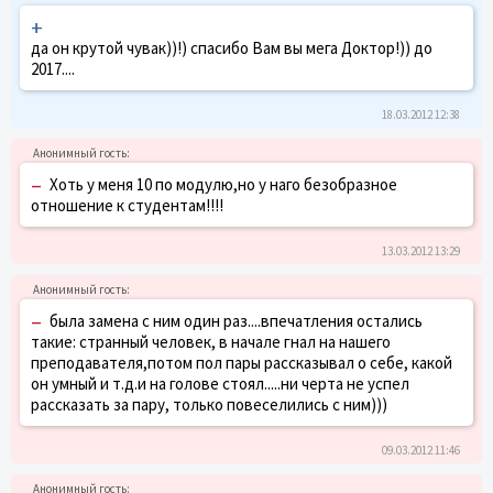
+
да он крутой чувак))!) спасибо Вам вы мега Доктор!)) до
2017....
18.03.2012 12:38
–
Хоть у меня 10 по модулю,но у наго безобразное
отношение к студентам!!!!
13.03.2012 13:29
–
была замена с ним один раз....впечатления остались
такие: странный человек, в начале гнал на нашего
преподавателя,потом пол пары рассказывал о себе, какой
он умный и т.д.и на голове стоял.....ни черта не успел
рассказать за пару, только повеселились с ним)))
09.03.2012 11:46