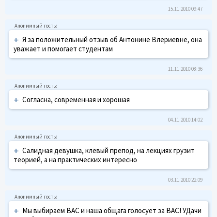
15.11.2010 09:47
+
Я за положительный отзыв об Антонине Влериевне, она
уважает и помогает студентам
11.11.2010 08:36
+
Согласна, современная и хорошая
04.11.2010 14:02
+
Салидная девушка, клёвый препод, на лекциях грузит
теорией, а на практических интересно
03.11.2010 22:09
+
Мы выбираем ВАС и наша общага голосует за ВАС! УДачи