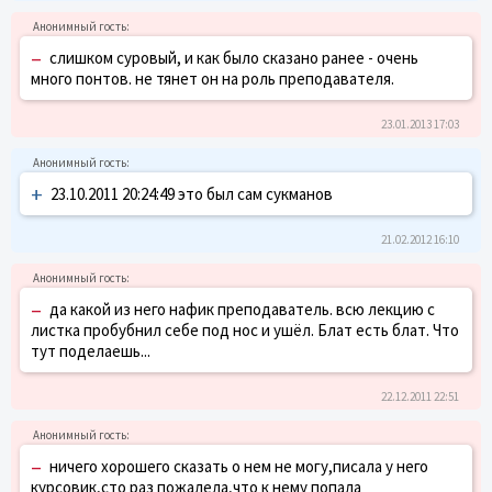
–
слишком суровый, и как было сказано ранее - очень
много понтов. не тянет он на роль преподавателя.
23.01.2013 17:03
+
23.10.2011 20:24:49 это был сам сукманов
21.02.2012 16:10
–
да какой из него нафик преподаватель. всю лекцию с
листка пробубнил себе под нос и ушёл. Блат есть блат. Что
тут поделаешь...
22.12.2011 22:51
–
ничего хорошего сказать о нем не могу,писала у него
курсовик,сто раз пожалела,что к нему попала