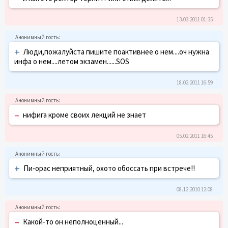
13.03.2011 01:35
+
Люди,пожалуйста пишите поактивнее о нем....оч нужна
инфа о нем....летом экзамен......SOS
18.02.2011 16:59
–
нифига кроме своих лекций не знает
05.02.2011 16:45
+
Пи-орас неприятный, охото обоссать при встрече!!
08.12.2010 12:08
–
Какой-то он неполноценный...