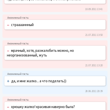
10.09.2011 13:41
–
страаааннный
21.07.2011 13:50
–
мрачный, хотя, разжалобить можно, но
неорганизованный, жуть
21.07.2011 13:20
+
да, и мне жалко... а что поделать))
28.06.2011 20:39
–
хрюшку жалко! красивая наверно была?