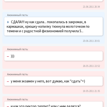
21.06.2011 20:34
+
СДАЛА!!! ну как сдала... покопалась в закромах, в
кармашках, хрюшку-копилку тюкнула молоточком по
темени и с радостной физиономией получила 5...
20.06.2011 20:01
–
)))
26.05.2011 22:52
–
у меня экзамен у него, вот думаю, как "сдать"=)
18.05.2011 21:35
–
и как это ректор терпит? или с ним делятся?