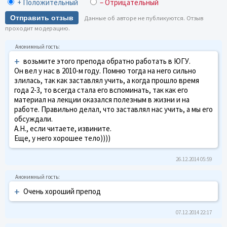
+ Положительный
– Отрицательный
Отправить отзыв
Данные об авторе не публикуются. Отзыв
проходит модерацию.
+
возьмите этого препода обратно работать в ЮГУ.
Он вел у нас в 2010-м году. Помню тогда на него сильно
злилась, так как заставлял учить, а когда прошло время
года 2-3, то всегда стала его вспоминать, так как его
материал на лекции оказался полезным в жизни и на
работе. Правильно делал, что заставлял нас учить, а мы его
обсуждали.
А.Н., если читаете, извините.
Еще, у него хорошее тело))))
26.12.2014 05:59
+
Очень хороший препод
07.12.2014 22:17