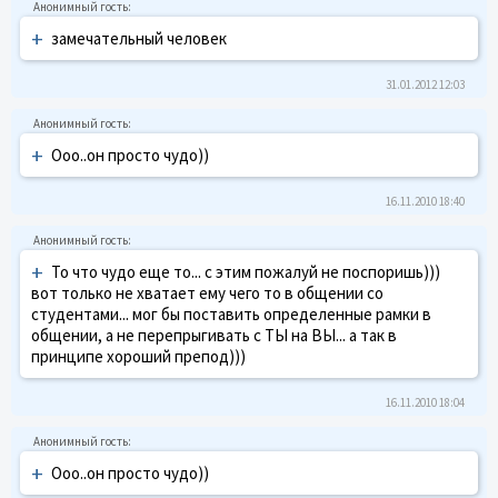
+
замечательный человек
31.01.2012 12:03
+
Ооо..он просто чудо))
16.11.2010 18:40
+
То что чудо еще то... с этим пожалуй не поспоришь)))
вот только не хватает ему чего то в общении со
студентами... мог бы поставить определенные рамки в
общении, а не перепрыгивать с ТЫ на ВЫ... а так в
принципе хороший препод)))
16.11.2010 18:04
+
Ооо..он просто чудо))