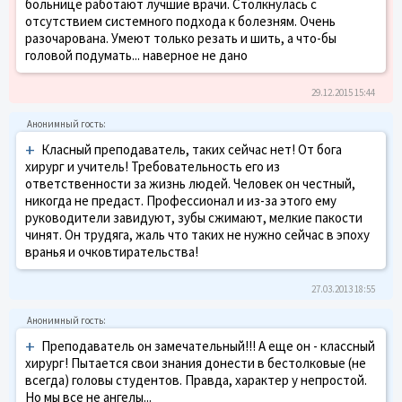
больнице работают лучшие врачи. Столкнулась с
отсутствием системного подхода к болезням. Очень
разочарована. Умеют только резать и шить, а что-бы
головой подумать... наверное не дано
29.12.2015 15:44
+
Класный преподаватель, таких сейчас нет! От бога
хирург и учитель! Требовательность его из
ответственности за жизнь людей. Человек он честный,
никогда не предаст. Профессионал и из-за этого ему
руководители завидуют, зубы сжимают, мелкие пакости
чинят. Он трудяга, жаль что таких не нужно сейчас в эпоху
вранья и очковтирательства!
27.03.2013 18:55
+
Преподаватель он замечательный!!! А еще он - классный
хирург! Пытается свои знания донести в бестолковые (не
всегда) головы студентов. Правда, характер у непростой.
Но мы все не ангелы...