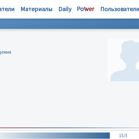
атели
Материалы
Daily
Пользовател
демия
15/3