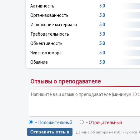
Активность
5.0
Организованность
5.0
Изложение материала
5.0
Требовательность
5.0
Объективность
5.0
Чувство юмора
5.0
Обаяние
5.0
Отзывы о преподавателе
+ Положительный
– Отрицательный
Отправить отзыв
Данные об авторе не публикуются.