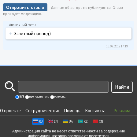
Отправить отзыв
Данные об авторе не публикуются. Отзыв
проходит модерацию.
+
Зачетный препод)
13.07.2012 17:19
ВУЗ
преподаватель
материал
О проекте
Сотрудничество
Помощь
Контакты
Реклама
RU
EN
UA
KZ
CN
Администрация сайта не несет ответственности за содержание
информации, которую размещают посетители