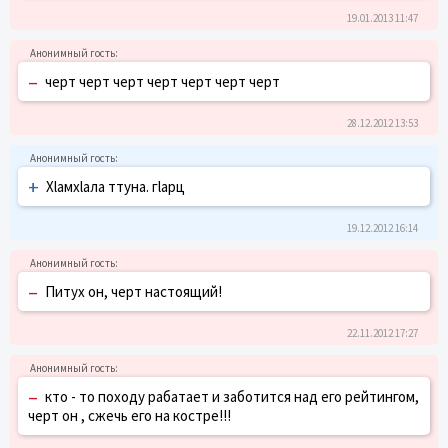
19.01.2013 11:47
–
черт черт черт черт черт черт черт
28.12.2012 13:53
+
Хlамхlала ттуна. гlарц
19.12.2012 16:14
–
Питух он, черт настоящий!
22.11.2012 17:27
–
кто - то походу рабатает и заботится над его рейтингом,
черт он , сжечь его на костре!!!