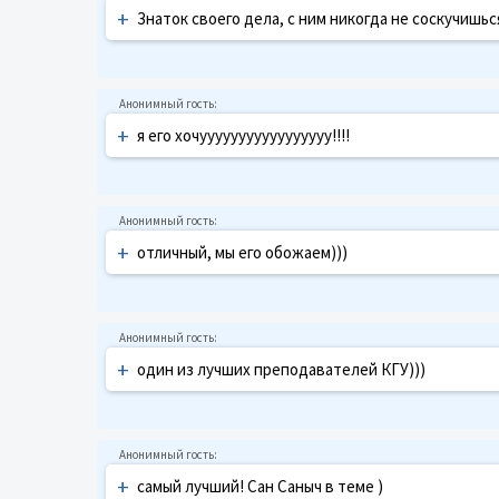
+
Знаток своего дела, с ним никогда не соскучишься
+
я его хочууууууууууууууууу!!!!
+
отличный, мы его обожаем)))
+
один из лучших преподавателей КГУ)))
+
самый лучший! Сан Саныч в теме )