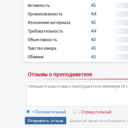
Активность
4.5
Организованность
4.4
Изложение материала
4.5
Требовательность
4.4
Объективность
4.5
Чувство юмора
4.5
Обаяние
4.5
Отзывы о преподавателе
+ Положительный
– Отрицательный
Отправить отзыв
Данные об авторе не публикуются.