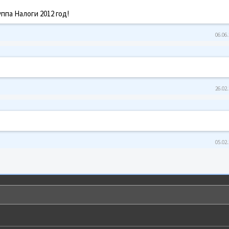
ппа Налоги 2012 год!
06.06.
26.02.
05.02.