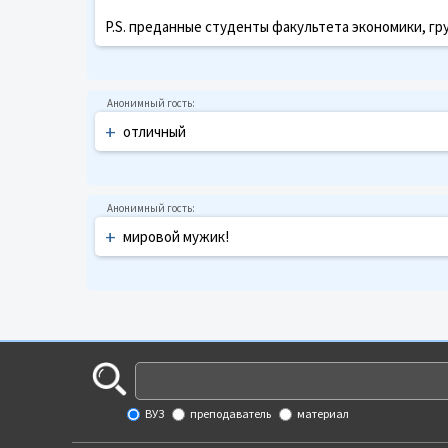
P.S. преданные студенты факультета экономики, гру
+
отличный
+
мировой мужик!
ВУЗ
преподаватель
материал