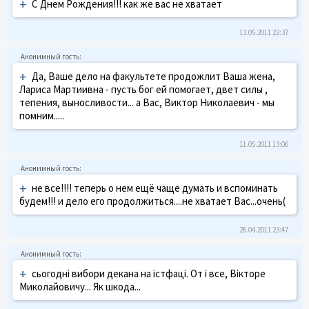
+
С Днем Рождения!!! как же вас не хватает
13.05.2011 22:37
+
Да, Ваше дело на факультете продожлит Ваша жена,
Лариса Мартиивна - пусть бог ей помогает, двет силы ,
тепения, выносливости... а Вас, Виктор Николаевич - мы
помним.....
11.05.2011 13:06
+
не все!!!! теперь о нем ещё чаще думать и вспоминать
будем!!! и дело его продолжиться....не хватает Вас...очень(
28.04.2011 23:47
+
сьогодні вибори декана на істфаці. От і все, Вікторе
Миколайовичу... Як шкода...