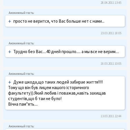
28.04.2011 13:45
+
просто не верится, что Вас больше нет с нами...
23.03.2011 18:05
+
Трудно без Вас....40 дней прошло..... а мы все не верим....
18.03.2011 10:05
+
Дуже шкода,що таких людей забирае життя!!!!
Тому що він був лицем нашого історичного
факультету)).Який любив і поважав,навіть захищав
студентів,що б таи не було!
Вічна пам"ять....
13.03.2011 22:44