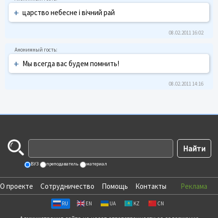
+
царство небесне і вічний рай
08.02.2011 16:02
+
Мы всегда вас будем помнить!
08.02.2011 14:16
ВУЗ
преподаватель
материал
О проекте
Сотрудничество
Помощь
Контакты
Реклама
RU
EN
UA
KZ
CN