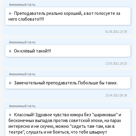
+
Преподаватель реально хороший, а вот голосуете за
него слабовато!!!!
01.06.2011 23:39
+
Он клёвый такой!!!
13.05.2011 19:25
+
Замечательный преподаватель.Побольше бы таких.
25.04.2011 08:39
+
Классный! Здравое чувство юмора без "шариковых" и
бесконечных выпадов против советской эпохи, на парах
интересно и не скучно, можно "сидеть там-там, как в
театре", слушать и не бояться, что тебе швырнут