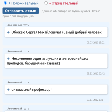
+ Положительный
– Отрицательный
Отправить отзыв
Данные об авторе не публикуются. Отзыв
проходит модерацию.
+
Обожаю Сергея Михайловича!:) Самый добрый человек
06.03.2013 15:21
+
Несомненно один из лучших и интереснейших
преподов, барышнями называл:)
29.11.2012 22:42
+
он классный профессор!
20.11.2012 19:17