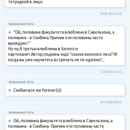
тетрадкой в лицо.
09.04.2011 14:24
+
"Ой, половина факультета влюблена в Савельзона, а
половина - в Скибина Причем эти половины часто
враждуют."
Ну-ну.А третьи влюблены в Белого и
партизанят.Автор,подкинь ещё "сказок венского леса"!И
когда вы уже научитесь встречать не по одёжке?...
23.03.2011 11:31
+
Скибин все же forever))))
18.03.2011 08:07
+
Ой, половина факультета влюблена в Савельзона, а
половина - в Скибина. Причем эти половины часто