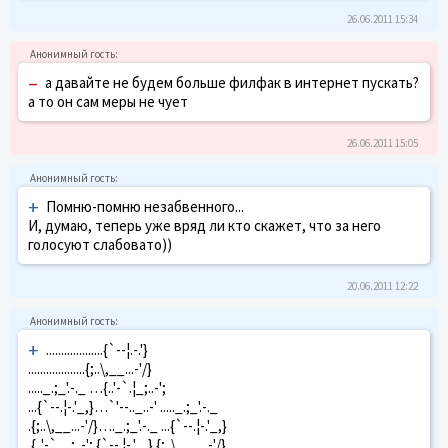
26.06.2011 15:34
–
а давайте не будем больше филфак в интернет пускать?
а то он сам меры не чует
26.06.2011 15:05
+
Помню-помню незабвенного...
И, думаю, теперь уже вряд ли кто скажет, что за него
голосуют слабовато))
20.06.2011 12:22
+
...................{`--¦.-.'}
...................{;..\,__...-'/}
....._.;_'.-._ …{..'-`.¦_;..-';
...{`--.¦-.'_,}…`'--.._..-' ....._.;_'.-._
.{;..\,__...-'/}…._.;_'.-._ ...{`--.¦-.'_,}
.{..'-`.._;..-';.{`--.¦-.'_,}.{;..\,__.. .-'/}