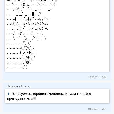
....`'--.._..-'.{;..\,__...-'/.{..'-`.._ ;..-}
........,--\\..,-"…`'--.._..- .....--.._..-
...... ....._.;_'.-._..... ||......//
..........{`--.¦-.'_,}.,-"-.....//.,-"-. .
........{;..\,__...-'/....'-.\.// (..'-...\
………..{..'-`.._;..-'. ,/. // ;---,
......../....-'.)\\......... /.,-"-....\
........\,---'`...\\.......//. (..'-.....\
.....................\\ ..//
................../_\\Y//_\
.................(_,-}={-,_)
............... ....\_//((\_/
.....................//))(\
....................(/..))
15.06.2011 16:24
+
Голосуем за хорошего человека и талантливого
преподавателя!!!
08.06.2011 17:09