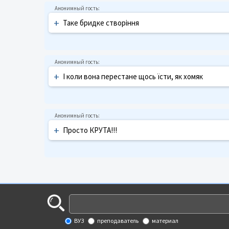
+
Таке бридке створіння
+
І коли вона перестане щось їсти, як хомяк
+
Просто КРУТА!!!
ВУЗ
преподаватель
материал