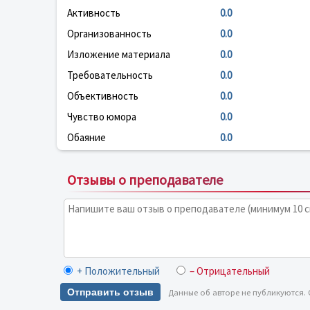
Активность
0.0
Организованность
0.0
Изложение материала
0.0
Требовательность
0.0
Объективность
0.0
Чувство юмора
0.0
Обаяние
0.0
Отзывы о преподавателе
+ Положительный
– Отрицательный
Отправить отзыв
Данные об авторе не публикуются.