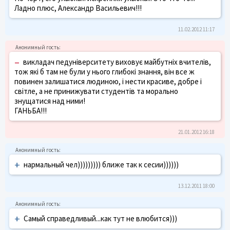
Ладно плюс, Александр Васильевич!!!
11.02.2012 11:17
–
викладач педуніверситету виховує майбутніх вчителів,
тож які б там не були у нього глибокі знання, він все ж
повинен залишатися людиною, і нести красиве, добре і
світле, а не принижувати студентів та морально
знущатися над ними!
ГАНЬБА!!!
21.01.2012 16:18
+
нармальный чел))))))))) ближе так к сесии))))))
13.12.2011 18:00
+
Самый справедливый...как тут не влюбится)))