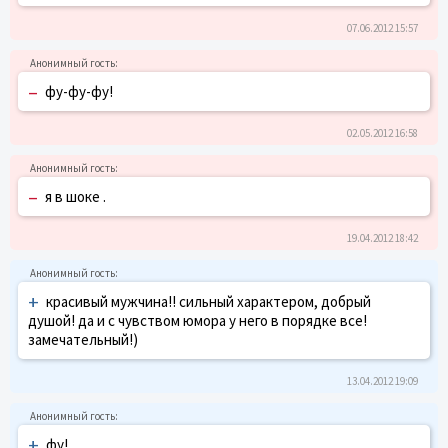
07.06.2012 15:57
–
фу-фу-фу!
02.05.2012 16:58
–
я в шоке .
19.04.2012 18:42
+
красивый мужчина!! сильный характером, добрый
душой! да и с чувством юмора у него в порядке все!
замечательный!)
13.04.2012 19:09
+
фу!