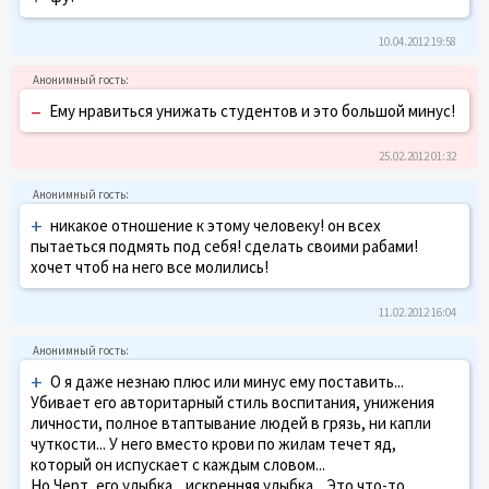
10.04.2012 19:58
–
Ему нравиться унижать студентов и это большой минус!
25.02.2012 01:32
+
никакое отношение к этому человеку! он всех
пытаеться подмять под себя! сделать своими рабами!
хочет чтоб на него все молились!
11.02.2012 16:04
+
О я даже незнаю плюс или минус ему поставить...
Убивает его авторитарный стиль воспитания, унижения
личности, полное втаптывание людей в грязь, ни капли
чуткости... У него вместо крови по жилам течет яд,
который он испускает с каждым словом...
Но Черт, его улыбка... искренняя улыбка... Это что-то...