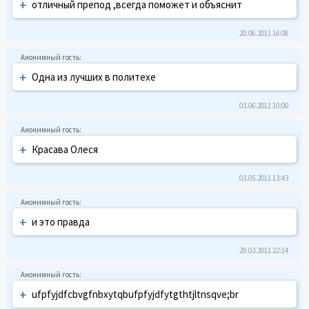
+
отличный препод ,всегда поможет и объяснит
20.06.2011 16:08
+
Одна из лучших в политехе
03.06.2011 10:00
+
Красава Олеся
03.05.2011 13:43
+
и это правда
29.03.2011 22:14
+
ufpfyjdfcbvgfnbxytqbufpfyjdfytgthtjltnsqve;br