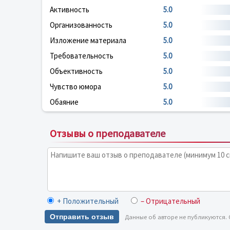
Активность
5.0
Организованность
5.0
Изложение материала
5.0
Требовательность
5.0
Объективность
5.0
Чувство юмора
5.0
Обаяние
5.0
Отзывы о преподавателе
+ Положительный
– Отрицательный
Отправить отзыв
Данные об авторе не публикуются.