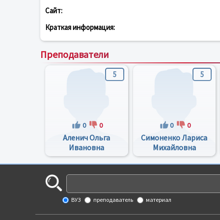
Сайт:
Краткая информация:
Преподаватели
5
5
0
0
0
0
Аленич Ольга
Симоненко Лариса
Ивановна
Михайловна
ВУЗ
преподаватель
материал