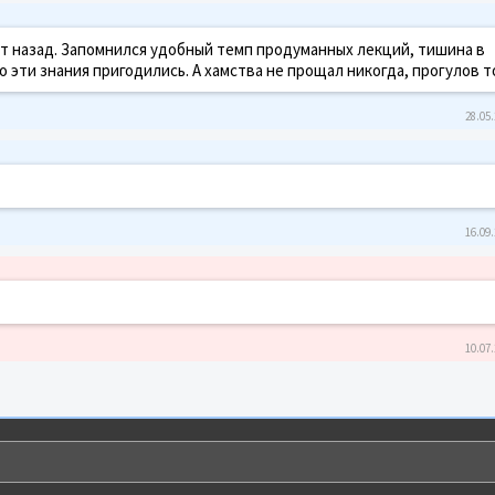
ет назад. Запомнился удобный темп продуманных лекций, тишина в
 эти знания пригодились. А хамства не прощал никогда, прогулов т
28.05.
16.09.
10.07.