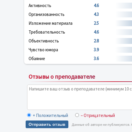
Активность
4.6
Организованность
4.3
Изложение материала
2.5
Требовательность
4.6
Объективность
2.8
Чувство юмора
3.9
Обаяние
3.6
Отзывы о преподавателе
+ Положительный
– Отрицательный
Отправить отзыв
Данные об авторе не публикуются.