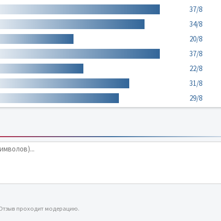
37/8
34/8
20/8
37/8
22/8
31/8
29/8
 Отзыв проходит модерацию.