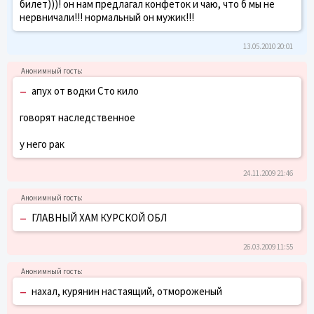
билет)))! он нам предлагал конфеток и чаю, что б мы не
нервничали!!! нормальный он мужик!!!
13.05.2010 20:01
–
апух от водки Сто кило
говорят наследственное
у него рак
24.11.2009 21:46
–
ГЛАВНЫЙ ХАМ КУРСКОЙ ОБЛ
26.03.2009 11:55
–
нахал, курянин настаящий, отмороженый