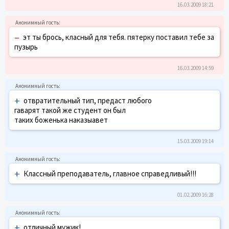
16.03.2009 18:21
–
эт ты брось, класный для тебя. пятерку поставил тебе за
пузырь
16.03.2009 14:59
+
отвратительный тип, предаст любого
гаварят такой же студент он был
таких боженька наказыавет
15.03.2009 19:14
+
Классный преподаватель, главное справедливый!!!
01.02.2009 16:28
+
отличный мужик!