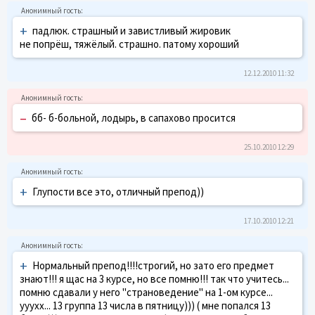
+
падлюк. страшный и завистливый жировик
не попрёш, тяжёлый. страшно. патому хороший
12.12.2010 11:32
–
бб- б-больной, лодырь, в сапахово просится
25.10.2010 12:29
+
Глупости все это, отличный препод))
17.10.2010 12:21
+
Нормальный препод!!!!строгий, но зато его предмет
знают!!! я щас на 3 курсе, но все помню!!! так что учитесь...
помню сдавали у него "страноведение" на 1-ом курсе...
ууухх... 13 группа 13 числа в пятницу))) ( мне попался 13