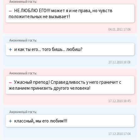
–
НЕ ЛЮБЛЮ ЕГО!!! может я и не права, но чувств
положительных не вызывает!
04.01.2011 17:06
+
и как ты его... того бишь... любиш?
27.12.2010 18:08
–
Ужасный препод! Справедливость у него граничит с
желанием принизить другого человека!
17.12.2010 18:45
+
классный, мы его любим!!!
17.12.2010 17:04