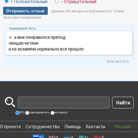
+ Положительный
– Отрицательный
Отправить отзыв
Данные об авторе не публикуются. Отзыв
проходит модерацию.
+
а мне понравился препод
лекции четкие
и на экзамене нормально все прошло
29.04.2012 19:35
ВУЗ
преподаватель
материал
О проекте
Сотрудничество
Помощь
Контакты
Реклама
RU
EN
UA
KZ
CN