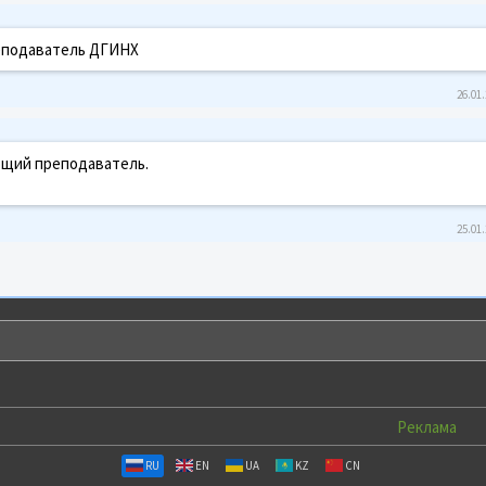
еподаватель ДГИНХ
26.01.
ющий преподаватель.
25.01.
Реклама
RU
EN
UA
KZ
CN