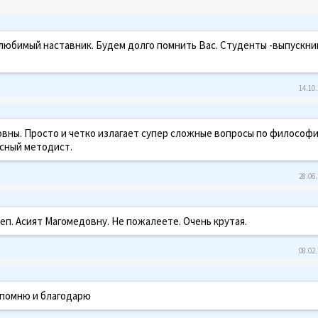
любимый наставник. Будем долго помнить Вас. Студенты -выпускни
14.10.
овны. Просто и четко излагает супер сложные вопросы по философ
сный методист.
28.06.
еп. Асият Магомедовну. Не пожалеете. Очень крутая.
08.02.
с помню и благодарю