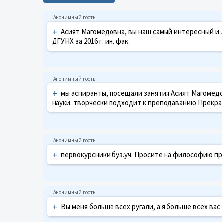
+
Асият Магомедовна, вы наш самый интересный и 
ДГУНХ за 2016 г. ин. фак.
+
мы аспиранты, посещали занятия Асият Магомед
науки. творчески подходит к преподаванию Прекра
+
первокурсники буз.уч. Просите на философию пр
+
Вы меня больше всех ругали, а я больше всех ва