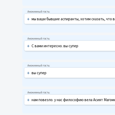
+
мы ваши бывшие аспиранты, хотим сказать, что в
+
С вами интересно. вы супер
+
вы супер
+
нам повезло. у нас философию вела Асият Маго