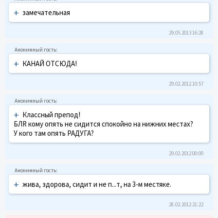
+
замечательная
29.05.2013 16:28
+
КАНАЙ ОТСЮДА!
29.02.2012 10:57
+
Классный препод!
БЛR кому опять не сидится спокойно на нижних местах?
У кого там опять РАДУГА?
29.02.2012 00:00
+
жива, здорова, сидит и не п...т, на 3-м местяке.
28.02.2012 21:22