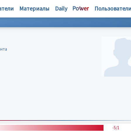
атели
Материалы
Daily
Пользовател
ента
-5/1