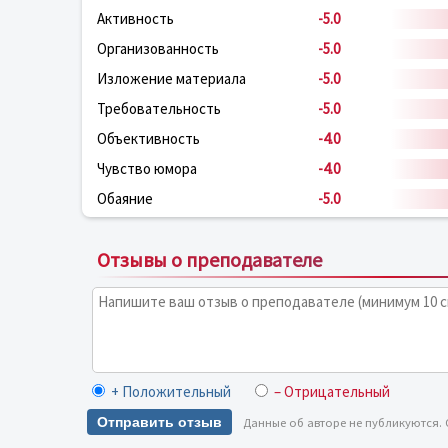
Активность
-5.0
Организованность
-5.0
Изложение материала
-5.0
Требовательность
-5.0
Объективность
-4.0
Чувство юмора
-4.0
Обаяние
-5.0
Отзывы о преподавателе
+ Положительный
– Отрицательный
Отправить отзыв
Данные об авторе не публикуются.