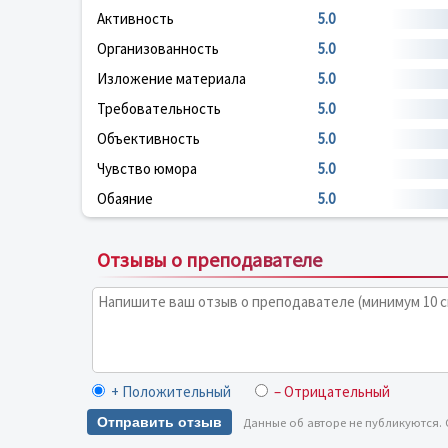
Активность
5.0
Организованность
5.0
Изложение материала
5.0
Требовательность
5.0
Объективность
5.0
Чувство юмора
5.0
Обаяние
5.0
Отзывы о преподавателе
+ Положительный
– Отрицательный
Отправить отзыв
Данные об авторе не публикуются.