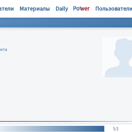
атели
Материалы
Daily
Пользовател
ента
5/1