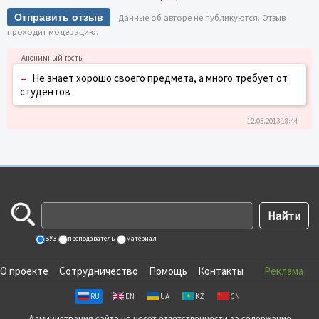
Отправить отзыв
Данные об авторе не публикуются. Отзыв
проходит модерацию.
–
Не знает хорошо своего предмета, а много требует от
студентов
12.05.2013 18:44
ВУЗ
преподаватель
материал
О проекте
Сотрудничество
Помощь
Контакты
Реклама
RU
EN
UA
KZ
CN