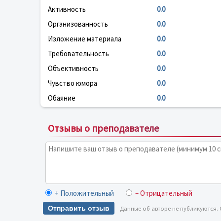
Активность
0.0
Организованность
0.0
Изложение материала
0.0
Требовательность
0.0
Объективность
0.0
Чувство юмора
0.0
Обаяние
0.0
Отзывы о преподавателе
+ Положительный
– Отрицательный
Отправить отзыв
Данные об авторе не публикуются.