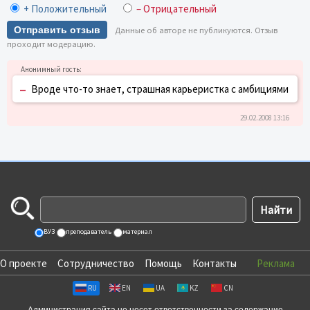
+ Положительный
– Отрицательный
Отправить отзыв
Данные об авторе не публикуются. Отзыв
проходит модерацию.
–
Вроде что-то знает, страшная карьеристка с амбициями
29.02.2008 13:16
ВУЗ
преподаватель
материал
О проекте
Сотрудничество
Помощь
Контакты
Реклама
RU
EN
UA
KZ
CN