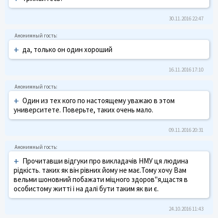
30.11.2016 22:47
+
да, только он один хороший
16.11.2016 17:10
+
Один из тех кого по настоящему уважаю в этом
университете. Поверьте, таких очень мало.
09.11.2016 20:31
+
Прочитавши відгуки про викладачів НМУ ця людина
рідкість. таких як він рівних йому не має.Тому хочу Вам
вельми шоновний побажати міцного здоров"я,щастя в
особистому житті і на далі бути таким як ви є.
24.10.2016 11:43