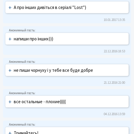
+
А про інших дивіться в серіалі "Lost")
10.01.2017 13:35
+
напиши про інших)))
22.12.2016 18:53
+
не пиши чорнуху і у тебе все буде добре
21.12.2016 21:00
+
все остальные - плохие(((((
04.12.2016 13:59
+
Тримайтесь!