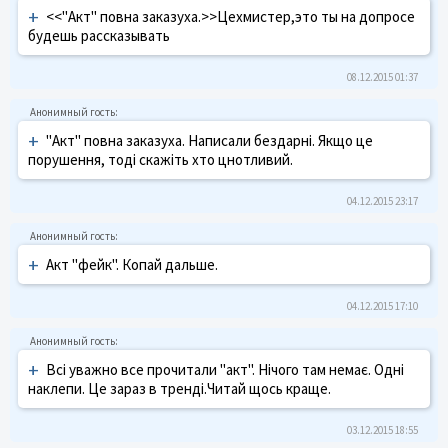
+
<<"Акт" повна заказуха.>>Цехмистер,это ты на допросе
будешь рассказывать
08.12.2015 01:37
+
"Акт" повна заказуха. Написали бездарні. Якщо це
порушення, тоді скажіть хто цнотливий.
04.12.2015 23:17
+
Акт "фейк". Копай дальше.
04.12.2015 17:10
+
Всі уважно все прочитали "акт". Нічого там немає. Одні
наклепи. Це зараз в тренді.Читай щось краще.
03.12.2015 18:55