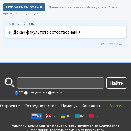
Отправить отзыв
Данные об авторе не публикуются. Отзыв
проходит модерацию.
+
Декан факультета естествознания
05.10.2007 20:47
ВУЗ
преподаватель
материал
О проекте
Сотрудничество
Помощь
Контакты
Реклама
RU
EN
UA
KZ
CN
Администрация сайта не несет ответственности за содержание
информации, которую размещают посетители