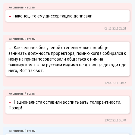
–
наконец-то ему диссертацию дописали
08.11.2011 23:24
–
Как человек без ученой степени может вообще
занимать должность проректора, помню когда собирался к
нему на прием посоветовали общаться с ним на
башкирском т.к .на русском видимо не до конца доходит до
него, Вот так вот.
12.04.2011 14:47
–
Националиста оставили воспитывать толерантности.
Позор!
13.02.2011 16:48