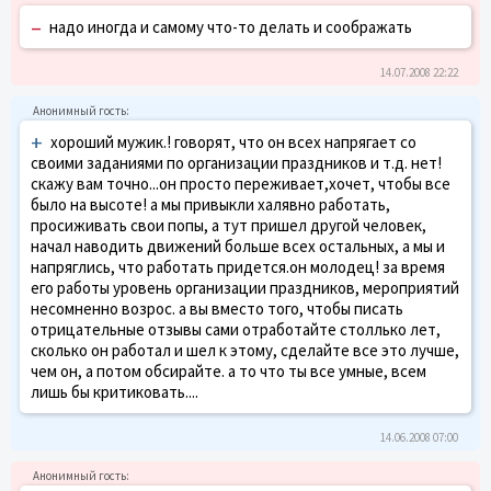
–
надо иногда и самому что-то делать и соображать
14.07.2008 22:22
+
хороший мужик.! говорят, что он всех напрягает со
своими заданиями по организации праздников и т.д. нет!
скажу вам точно...он просто переживает,хочет, чтобы все
было на высоте! а мы привыкли халявно работать,
просиживать свои попы, а тут пришел другой человек,
начал наводить движений больше всех остальных, а мы и
напряглись, что работать придется.он молодец! за время
его работы уровень организации праздников, мероприятий
несомненно возрос. а вы вместо того, чтобы писать
отрицательные отзывы сами отработайте столлько лет,
сколько он работал и шел к этому, сделайте все это лучше,
чем он, а потом обсирайте. а то что ты все умные, всем
лишь бы критиковать....
14.06.2008 07:00