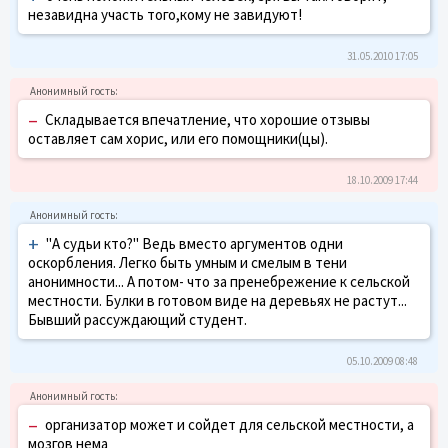
незавидна участь того,кому не завидуют!
31.05.2010 17:05
–
Складывается впечатление, что хорошие отзывы
оставляет сам хорис, или его помощники(цы).
18.10.2009 17:44
+
"А судьи кто?" Ведь вместо аргументов одни
оскорбления. Легко быть умным и смелым в тени
анонимности... А потом- что за пренебрежение к сельской
местности. Булки в готовом виде на деревьях не растут...
Бывший рассуждающий студент.
05.10.2009 08:48
–
организатор может и сойдет для сельской местности, а
мозгов нема