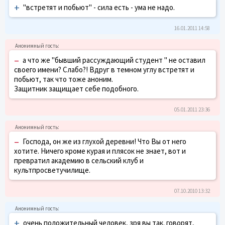
+
"встретят и побьют" - сила есть - ума не надо.
16.01.2011 14:58
–
а что же "бывший рассуждающий студент " не оставил
своего имени? Слабо?! Вдруг в темном углу встретят и
побьют, так что тоже аноним.
Защитник защищает себе подобного.
05.01.2011 23:36
–
Господа, он же из глухой деревни! Что Вы от него
хотите. Ничего кроме курая и плясок не знает, вот и
превратил академию в сельский клуб и
культпросветучилище.
07.10.2010 13:32
+
очень положительный человек, зря вы так. говорят,