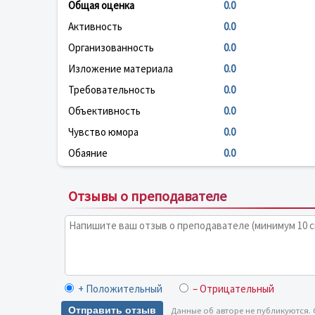
Общая оценка
0.0
Активность
0.0
Организованность
0.0
Изложение материала
0.0
Требовательность
0.0
Объективность
0.0
Чувство юмора
0.0
Обаяние
0.0
Отзывы о преподавателе
+ Положительный
– Отрицательный
Отправить отзыв
Данные об авторе не публикуются.