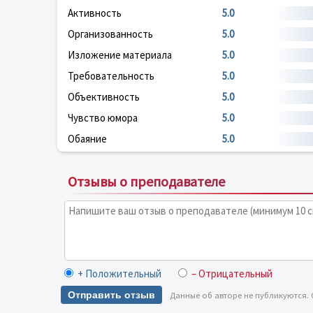
Активность
5.0
Организованность
5.0
Изложение материала
5.0
Требовательность
5.0
Объективность
5.0
Чувство юмора
5.0
Обаяние
5.0
Отзывы о преподавателе
+ Положительный
– Отрицательный
Отправить отзыв
Данные об авторе не публикуются.