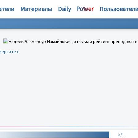
атели
Материалы
Daily
Пользовател
иверситет
5/1