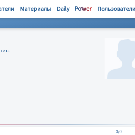
атели
Материалы
Daily
Пользовател
итета
0/0