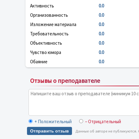
Активность
0.0
Организованность
0.0
Изложение материала
0.0
Требовательность
0.0
Объективность
0.0
Чувство юмора
0.0
Обаяние
0.0
Отзывы о преподавателе
+ Положительный
– Отрицательный
Отправить отзыв
Данные об авторе не публикуются.