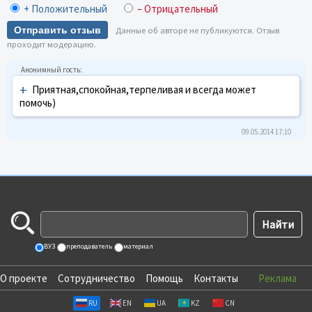
+ Положительный
– Отрицательный
Отправить отзыв
Данные об авторе не публикуются. Отзыв
проходит модерацию.
+
Приятная,спокойная,терпеливая и всегда может
помочь)
09.05.2014 17:10
ВУЗ
преподаватель
материал
О проекте
Сотрудничество
Помощь
Контакты
Реклама
RU
EN
UA
KZ
CN