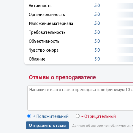
Активность
5.0
Организованность
5.0
Изложение материала
5.0
Требовательность
5.0
Объективность
5.0
Чувство юмора
5.0
Обаяние
5.0
Отзывы о преподавателе
+ Положительный
– Отрицательный
Отправить отзыв
Данные об авторе не публикуются.