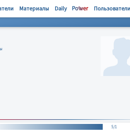
атели
Материалы
Daily
Пользовател
бы
5/1