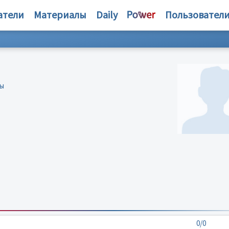
атели
Материалы
Daily
Пользовател
бы
0/0