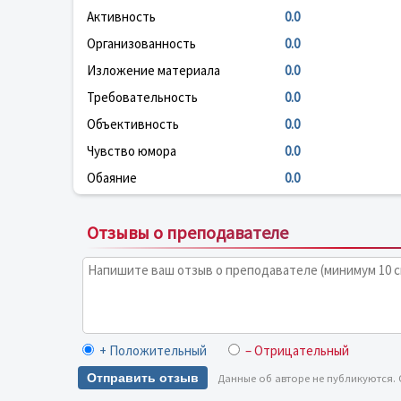
Активность
0.0
Организованность
0.0
Изложение материала
0.0
Требовательность
0.0
Объективность
0.0
Чувство юмора
0.0
Обаяние
0.0
Отзывы о преподавателе
+ Положительный
– Отрицательный
Отправить отзыв
Данные об авторе не публикуются.