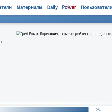
атели
Материалы
Daily
Пользовател
бы
5/1