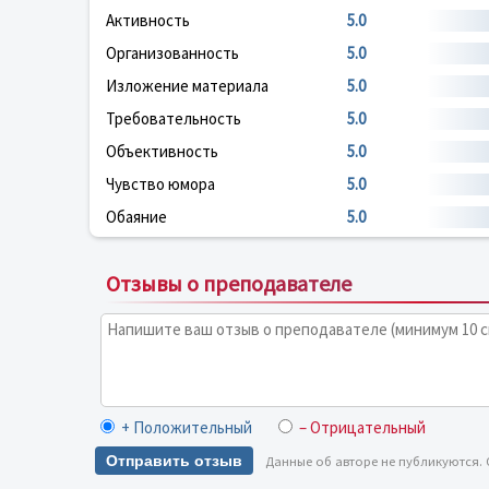
Активность
5.0
Организованность
5.0
Изложение материала
5.0
Требовательность
5.0
Объективность
5.0
Чувство юмора
5.0
Обаяние
5.0
Отзывы о преподавателе
+ Положительный
– Отрицательный
Отправить отзыв
Данные об авторе не публикуются.