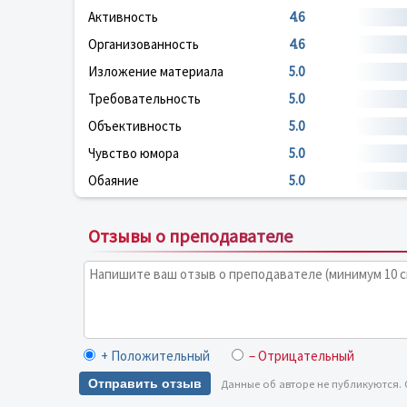
Активность
4.6
Организованность
4.6
Изложение материала
5.0
Требовательность
5.0
Объективность
5.0
Чувство юмора
5.0
Обаяние
5.0
Отзывы о преподавателе
+ Положительный
– Отрицательный
Отправить отзыв
Данные об авторе не публикуются.