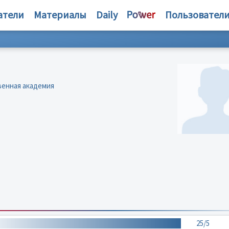
атели
Материалы
Daily
Пользовател
венная академия
25/5