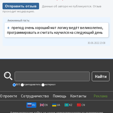
Отправить отзыв
Данные об авторе не публикуются. Отзыв
проходит модерацию.
+
препод очень хороший мат логику ведёт великолепно,
программировать и считать научился на следующий день
30.06.2022 23:08
ВУЗ
преподаватель
материал
О проекте
Сотрудничество
Помощь
Контакты
Реклама
RU
EN
UA
KZ
CN