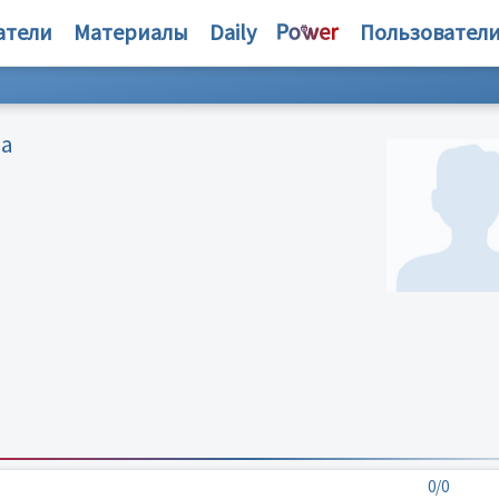
атели
Материалы
Daily
Пользовател
на
0/0