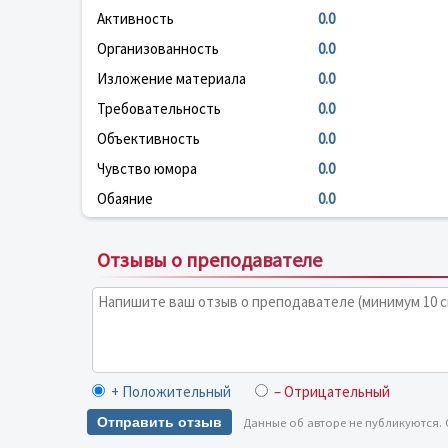
Активность
0.0
Организованность
0.0
Изложение материала
0.0
Требовательность
0.0
Объективность
0.0
Чувство юмора
0.0
Обаяние
0.0
Отзывы о преподавателе
+ Положительный
– Отрицательный
Отправить отзыв
Данные об авторе не публикуются.