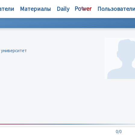
атели
Материалы
Daily
Пользовател
й университет
0/0