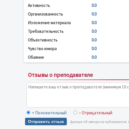
Активность
0.0
Организованность
0.0
Изложение материала
0.0
Требовательность
0.0
Объективность
0.0
Чувство юмора
0.0
Обаяние
0.0
Отзывы о преподавателе
+ Положительный
– Отрицательный
Отправить отзыв
Данные об авторе не публикуются.