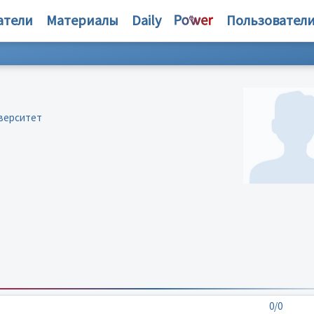
атели
Материалы
Daily
Пользовател
иверситет
0/0