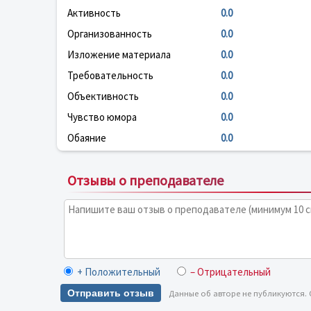
Активность
0.0
Организованность
0.0
Изложение материала
0.0
Требовательность
0.0
Объективность
0.0
Чувство юмора
0.0
Обаяние
0.0
Отзывы о преподавателе
+ Положительный
– Отрицательный
Отправить отзыв
Данные об авторе не публикуются.