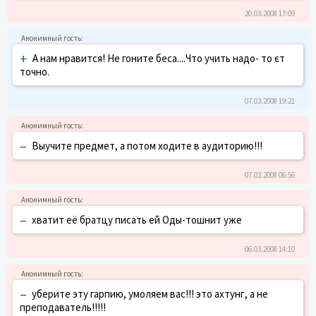
20.03.2008 17:09
+
А нам нравится! Не гоните беса....Что учить надо- то єт
точно.
07.03.2008 19:21
–
Выучите предмет, а потом ходите в аудиторию!!!
07.03.2008 06:56
–
хватит её братцу писать ей Оды-тошнит уже
06.03.2008 14:10
–
уберите эту гарпию, умоляем вас!!! это ахтунг, а не
преподаватель!!!!!