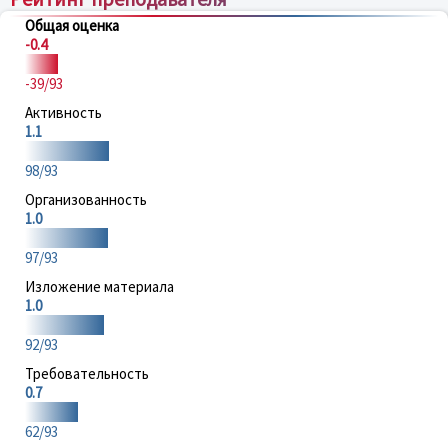
Общая оценка
-0.4
-39/93
Активность
1.1
98/93
Организованность
1.0
97/93
Изложение материала
1.0
92/93
Требовательность
0.7
62/93