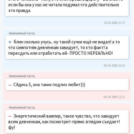
если бы она у нас не читала подумал что действительно
это правда.
22.04.2008 21:57
+
блин сколько учусь.. ну такой сучки ещё не видал! а то
что симпотнім девчёнкам завидует, то єто факт! а
пересдать или отработать ей- ПРОСТО НЕРЕАЛЬНО!
08.04.2008 16:21
–
САдись 5, она таких подлиз любит)))
08.04.2008 12:11
–
Энергетический вампир, такое чувство, что завидует
всем девченкам, как посмотрит-прямо зглядом съедает!
фу!