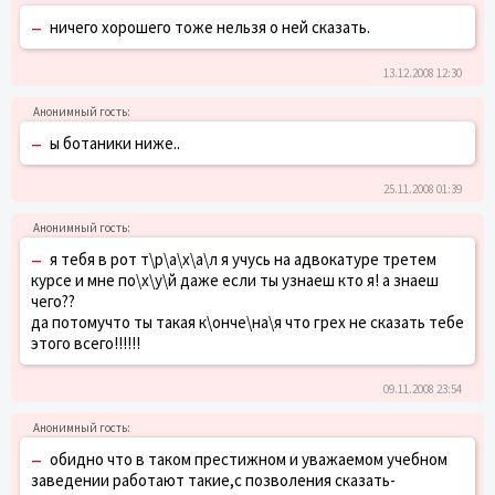
–
ничего хорошего тоже нельзя о ней сказать.
13.12.2008 12:30
–
ы ботаники ниже..
25.11.2008 01:39
–
я тебя в рот т\р\а\х\а\л я учусь на адвокатуре третем
курсе и мне по\х\у\й даже если ты узнаеш кто я! а знаеш
чего??
да потомучто ты такая к\онче\на\я что грех не сказать тебе
этого всего!!!!!!
09.11.2008 23:54
–
обидно что в таком престижном и уважаемом учебном
заведении работают такие,с позволения сказать-