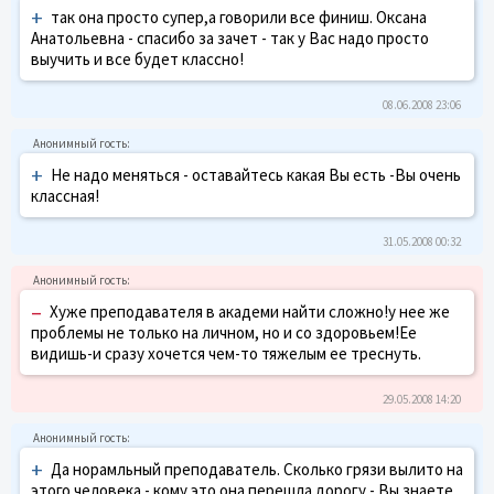
+
так она просто супер,а говорили все финиш. Оксана
Анатольевна - спасибо за зачет - так у Вас надо просто
выучить и все будет классно!
08.06.2008 23:06
+
Не надо меняться - оставайтесь какая Вы есть -Вы очень
классная!
31.05.2008 00:32
–
Хуже преподавателя в академи найти сложно!у нее же
проблемы не только на личном, но и со здоровьем!Ее
видишь-и сразу хочется чем-то тяжелым ее треснуть.
29.05.2008 14:20
+
Да норамльный преподаватель. Сколько грязи вылито на
этого человека - кому это она перешла дорогу - Вы знаете