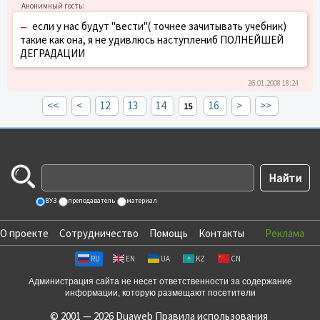
–
если у нас будут "вести"( точнее зачитывать учебник)
такие как она, я не удивлюсь наступлениб ПОЛНЕЙШЕЙ
ДЕГРАДАЦИИ
26.01.2008 18:24
<<
<
12
13
14
16
>
>>
15
ВУЗ
преподаватель
материал
О проекте
Сотрудничество
Помощь
Контакты
Реклама
RU
EN
UA
KZ
CN
Администрация сайта не несет ответственности за содержание
информации, которую размещают посетители
© 2001 — 2026 Duaweb
Правила использования