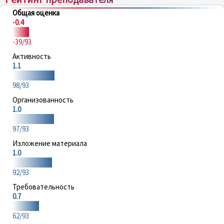
Общая оценка
-0.4
-39/93
Активность
1.1
98/93
Организованность
1.0
97/93
Изложение материала
1.0
92/93
Требовательность
0.7
62/93