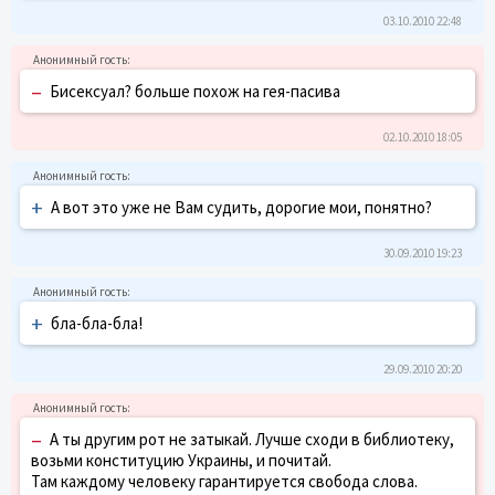
03.10.2010 22:48
–
Бисексуал? больше похож на гея-пасива
02.10.2010 18:05
+
А вот это уже не Вам судить, дорогие мои, понятно?
30.09.2010 19:23
+
бла-бла-бла!
29.09.2010 20:20
–
А ты другим рот не затыкай. Лучше сходи в библиотеку,
возьми конституцию Украины, и почитай.
Там каждому человеку гарантируется свобода слова.