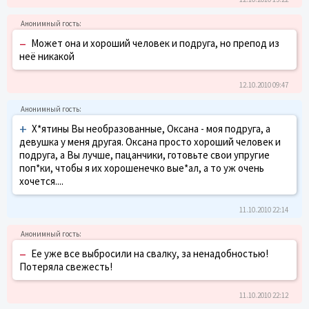
–
Может она и хороший человек и подруга, но препод из
неё никакой
12.10.2010 09:47
+
Х*ятины Вы необразованные, Оксана - моя подруга, а
девушка у меня другая. Оксана просто хороший человек и
подруга, а Вы лучше, пацанчики, готовьте свои упругие
поп*ки, чтобы я их хорошенечко вые*ал, а то уж очень
хочется....
11.10.2010 22:14
–
Ее уже все выбросили на свалку, за ненадобностью!
Потеряла свежесть!
11.10.2010 22:12