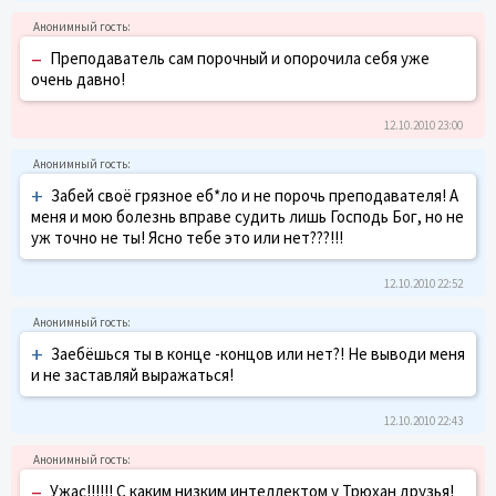
–
Преподаватель сам порочный и опорочила себя уже
очень давно!
12.10.2010 23:00
+
Забей своё грязное еб*ло и не порочь преподавателя! А
меня и мою болезнь вправе судить лишь Господь Бог, но не
уж точно не ты! Ясно тебе это или нет???!!!
12.10.2010 22:52
+
Заебёшься ты в конце -концов или нет?! Не выводи меня
и не заставляй выражаться!
12.10.2010 22:43
–
Ужас!!!!!! С каким низким интеллектом у Трюхан друзья!