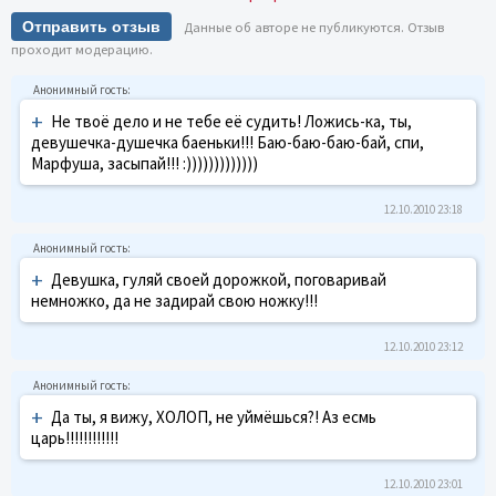
Отправить отзыв
Данные об авторе не публикуются. Отзыв
проходит модерацию.
+
Не твоё дело и не тебе её судить! Ложись-ка, ты,
девушечка-душечка баеньки!!! Баю-баю-баю-бай, спи,
Марфуша, засыпай!!! :)))))))))))))
12.10.2010 23:18
+
Девушка, гуляй своей дорожкой, поговаривай
немножко, да не задирай свою ножку!!!
12.10.2010 23:12
+
Да ты, я вижу, ХОЛОП, не уймёшься?! Аз есмь
царь!!!!!!!!!!!!
12.10.2010 23:01