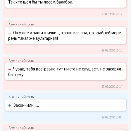
Так что шёл бы ты лесом,балабол.
29.09.2010 20:12
–
Ох у нее и защитнички..., точно как она, по крайней мере
речь такая же вульгарная!
29.09.2010 15:13
–
Чувак, тебя всё-равно тут никто не слушает, не засорял
бы тему
29.09.2010 13:14
+
Закончили......
29.09.2010 13:03