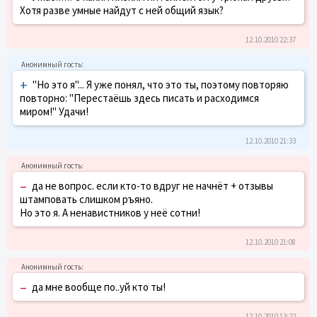
Хотя разве умные найдут с ней общий язык?
12.10.2010 22:37
+
"Но это я"... Я уже понял, что это ты, поэтому повторяю
повторно: "Перестаёшь здесь писать и расходимся
миром!" Удачи!
12.10.2010 21:33
–
да не вопрос. если кто-то вдруг не начнёт + отзывы
штамповать слишком ръяно.
Но это я. А ненавистников у неё сотни!
12.10.2010 21:08
–
да мне вообще по..уй кто ты!
12.10.2010 13:22