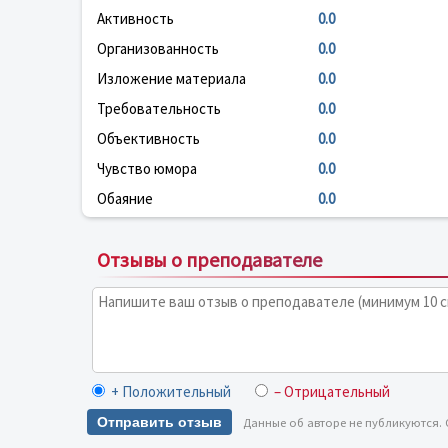
Активность
0.0
Организованность
0.0
Изложение материала
0.0
Требовательность
0.0
Объективность
0.0
Чувство юмора
0.0
Обаяние
0.0
Отзывы о преподавателе
+ Положительный
– Отрицательный
Отправить отзыв
Данные об авторе не публикуются.