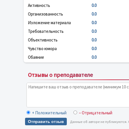
Активность
0.0
Организованность
0.0
Изложение материала
0.0
Требовательность
0.0
Объективность
0.0
Чувство юмора
0.0
Обаяние
0.0
Отзывы о преподавателе
+ Положительный
– Отрицательный
Отправить отзыв
Данные об авторе не публикуются.