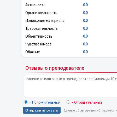
Активность
0.0
Организованность
0.0
Изложение материала
0.0
Требовательность
0.0
Объективность
0.0
Чувство юмора
0.0
Обаяние
0.0
Отзывы о преподавателе
+ Положительный
– Отрицательный
Отправить отзыв
Данные об авторе не публикуются.